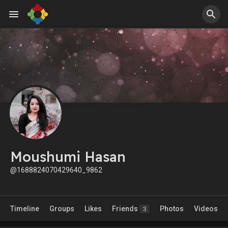
Moushumi Hasan
@1688824070429640_9862
Timeline
Groups
Likes
Friends
Photos
Videos
3