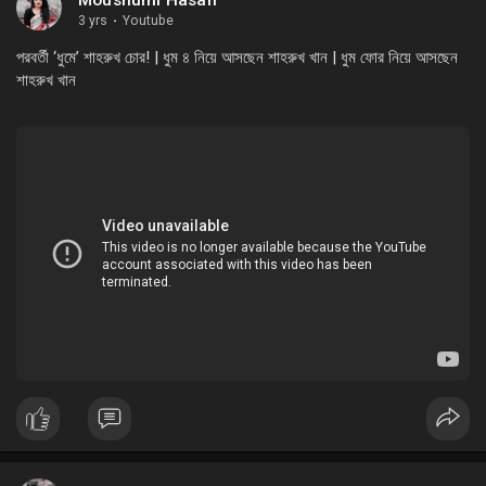
Moushumi Hasan
3 yrs
·
Youtube
পরবর্তী ‘ধুমে’ শাহরুখ চোর! | ধুম ৪ নিয়ে আসছেন শাহরুখ খান | ধুম ফোর নিয়ে আসছেন
শাহরুখ খান