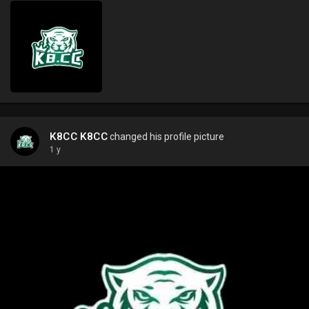
K8CC K8CC
changed his profile picture
1 y