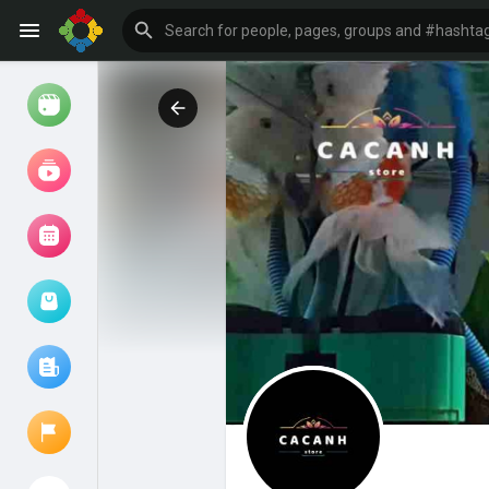
Watch
Reels
Movies
Browse Events
My events
Browse articles