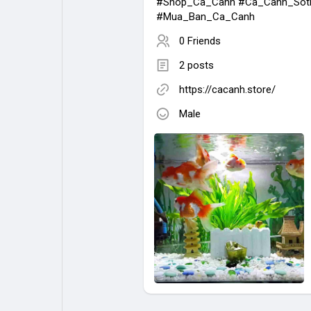
#Shop_Ca_Canh #Ca_Canh_Sot
#Mua_Ban_Ca_Canh
0 Friends
2 posts
https://cacanh.store/
Male