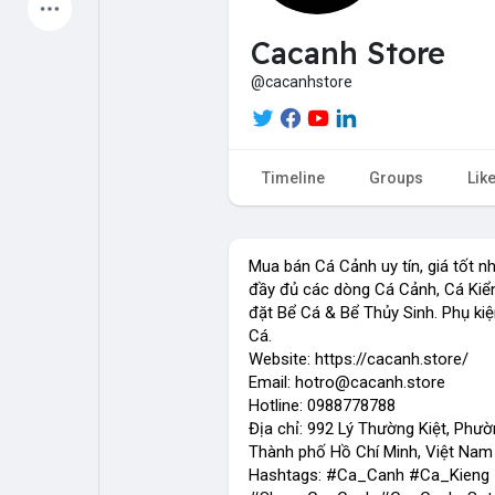
Latest Products
Cacanh Store
@cacanhstore
My Pages
Liked Pages
Timeline
Groups
Lik
Forum
Explore
Mua bán Cá Cảnh uy tín, giá tốt n
đầy đủ các dòng Cá Cảnh, Cá Kiển
đặt Bể Cá & Bể Thủy Sinh. Phụ kiệ
Popular Posts
Games
Cá.
Website: https://cacanh.store/
Email: hotro@cacanh.store
Jobs
Offers
Hotline: 0988778788
Địa chỉ: 992 Lý Thường Kiệt, Phườ
Thành phố Hồ Chí Minh, Việt Nam
Hashtags: #Ca_Canh #Ca_Kien