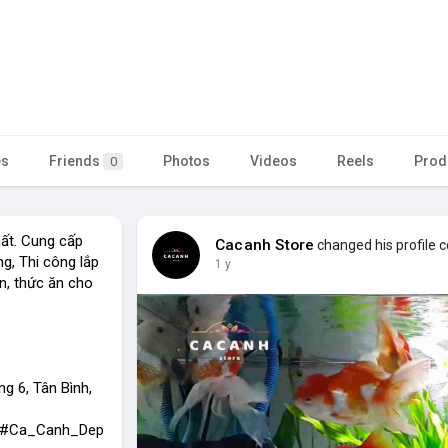
es
Friends
Photos
Videos
Reels
Prod
0
hất. Cung cấp
Cacanh Store
changed his profile 
g, Thi công lắp
1 y
n, thức ăn cho
ng 6, Tân Bình,
g #Ca_Canh_Dep