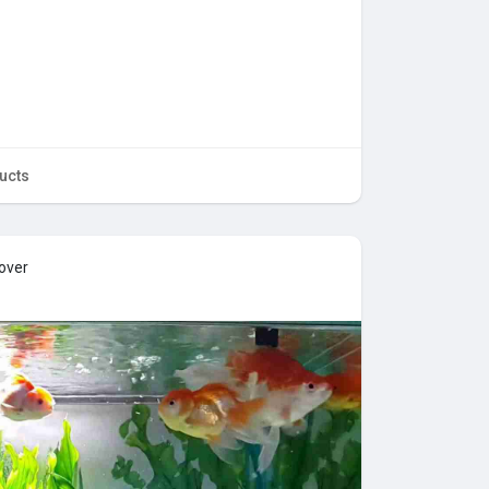
ucts
cover