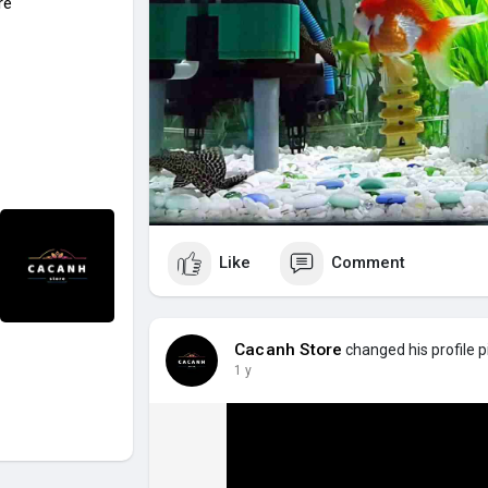
re
Like
Comment
Cacanh Store
changed his profile p
1 y