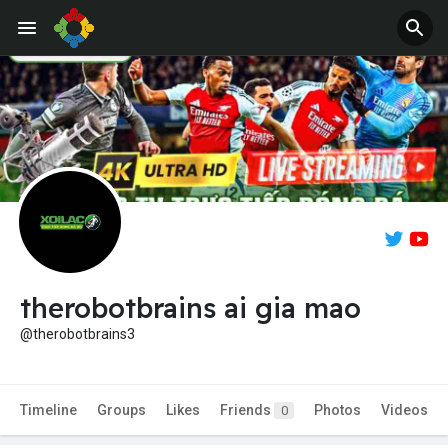
therobotbrains ai gia mao
@therobotbrains3
Timeline
Groups
Likes
Friends
Photos
Videos
0