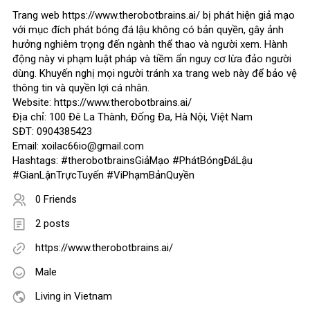
Trang web https://www.therobotbrains.ai/ bị phát hiện giả mạo
với mục đích phát bóng đá lậu không có bản quyền, gây ảnh
hưởng nghiêm trọng đến ngành thể thao và người xem. Hành
động này vi phạm luật pháp và tiềm ẩn nguy cơ lừa đảo người
dùng. Khuyến nghị mọi người tránh xa trang web này để bảo vệ
thông tin và quyền lợi cá nhân.
Website: https://www.therobotbrains.ai/
Địa chỉ: 100 Đê La Thành, Đống Đa, Hà Nội, Việt Nam
SĐT: 0904385423
Email: xoilac66io@gmail.com
Hashtags: #therobotbrainsGiảMạo #PhátBóngĐáLậu
#GianLậnTrựcTuyến #ViPhạmBảnQuyền
0 Friends
2 posts
https://www.therobotbrains.ai/
Male
Living in Vietnam