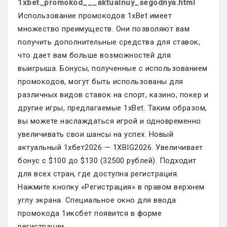
1xbet_promokod___aktualnuy_segodnya.html
Использование промокодов 1xBet имеет
множество преимуществ. Они позволяют вам
получить дополнительные средства для ставок,
что дает вам больше возможностей для
выигрыша. Бонусы, полученные с использованием
промокодов, могут быть использованы для
различных видов ставок на спорт, казино, покер и
другие игры, предлагаемые 1xBet. Таким образом,
вы можете наслаждаться игрой и одновременно
увеличивать свои шансы на успех. Новый
актуальный 1хбет2026 — 1XBIG2026. Увеличивает
бонус с $100 до $130 (32500 рублей). Подходит
для всех стран, где доступна регистрация.
Нажмите кнопку «Регистрация» в правом верхнем
углу экрана. Специальное окно для ввода
промокода 1иксбет появится в форме
регистрации.