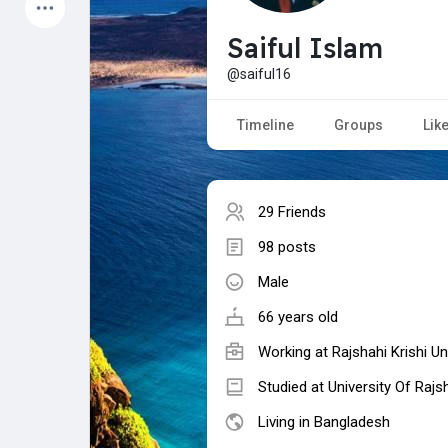
Latest Products
Saiful Islam
@saiful16
My Pages
Liked Pages
Timeline
Groups
Lik
29 Friends
Forum
Explore
98 posts
Male
Popular Posts
Games
66 years old
Jobs
Offers
Working at Rajshahi Krishi 
Studied at University Of Rajs
Living in Bangladesh