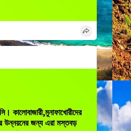
ি। কালোবাজারী,মুনাফাখোরীদের
শের উন্নয়নের জন্য এরা মস্তবড়