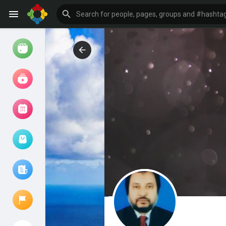
Watch
Reels
Movies
Browse Events
My events
Browse articles