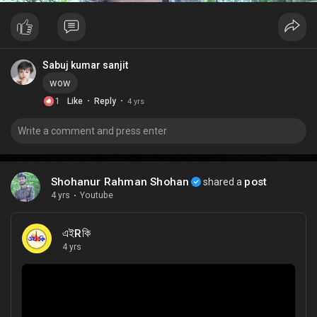
Sabuj kumar sanjit
wow
·
·
1
Like
Reply
4 yrs
Shohanur Rahman Shohan
post
shared a
4 yrs
·
Youtube
এইRকি
4 yrs