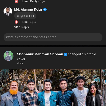
·
·
1
Like
Reply
4 yrs
Md. Alamgir Kobir
আল্লাহু আকবার
·
1
Like
4 yrs
1 Reply
Shohanur Rahman Shohan
changed his profile
cover
4 yrs