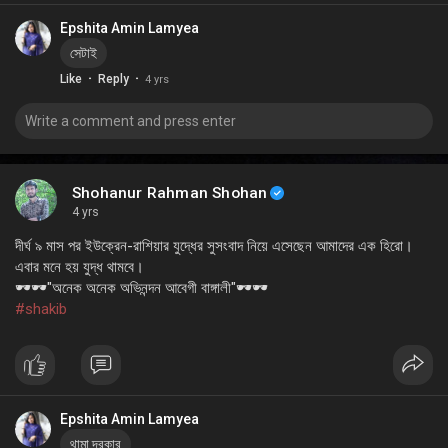
Epshita Amin Lamyea
সেটাই
·
·
Like
Reply
4 yrs
Shohanur Rahman Shohan
4 yrs
দীর্ঘ ৯ মাস পর ইউক্রেন-রাশিয়ার যুদ্ধের সুসংবাদ নিয়ে এসেছেন আমাদের এক হিরো।
এবার মনে হয় যুদ্ধ থামবে।
🕶️🕶️"অনেক অনেক অভিনন্দন আবেগী বাঙ্গালী"🕶️🕶️
#shakib
Epshita Amin Lamyea
থামা দরকার