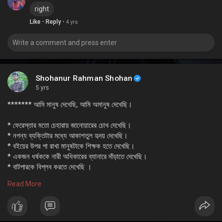
right
·
·
Like
Reply
4 yrs
Shohanur Rahman Shohan
5 yrs
******* আমি মানুষ দেখেছি, আমি অমানুষ দেখেছি।
* ফেরেস্তার মতো চেহারায় জানোয়ারের চোখ দেখেছি।
* নগন্য ব্যক্তিটার মধ্যে আকাশতুল হৃদয় দেখেছি।
* বইয়ের উপর পা রাখা মানুষটাকে শিক্ষক হতে দেখেছি।
* একজন ধর্ষককে নারী অধিকারের ব্যানারে দাঁড়াতে দেখেছি।
* বাটপারকে বিপ্লব করতে দেখেছি ।
* সবথেকে সুখী মানুষটাকে আড়ালে চিৎকার করে কাঁদতে দেখেছি।
Read More
* যাকে একদিন না দেখলে নিঃশ্বাস বন্ধ হয়ে আসতো, তাকে শ্বাসরুদ্ধ করে ছটফট করাতে
দেখেছি।
* এতিমকে দেখিয়ে দেখিয়ে সুস্বাদু খাবার খাওয়া মানুষটাকে দান করতে দেখেছি।
* রাতের আধারে বই হাতে জানালার ফাঁক দিয়ে, রাস্তার লাইটের দিকে তাকিয়ে আফসোস