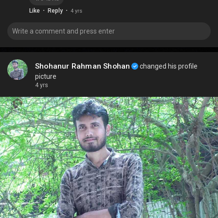
·
·
Like
Reply
4 yrs
Shohanur Rahman Shohan
changed his profile
picture
4 yrs