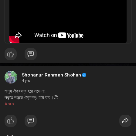
Shohanur Rahman Shohan
4 yrs
মানুষ ঐক্যবদ্ধ হয়ে লড়ে না,
লড়তে লড়তে ঐক্যবদ্ধ হয়ে যায়।🙂
#srs