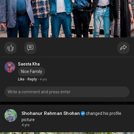
Saesta Kha
Nice Family
·
·
Like
Reply
4 yrs
Shohanur Rahman Shohan
changed his profile
picture
4 yrs