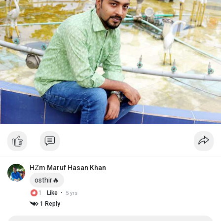
HZm Maruf Hasan Khan
osthir🔥
·
1
Like
5 yrs
1 Reply