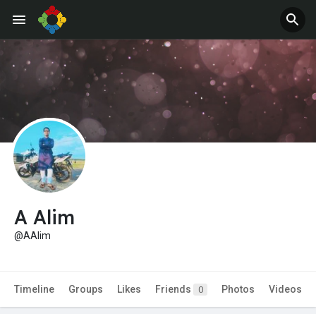
A Alim
@AAlim
Timeline
Groups
Likes
Friends
Photos
Videos
0