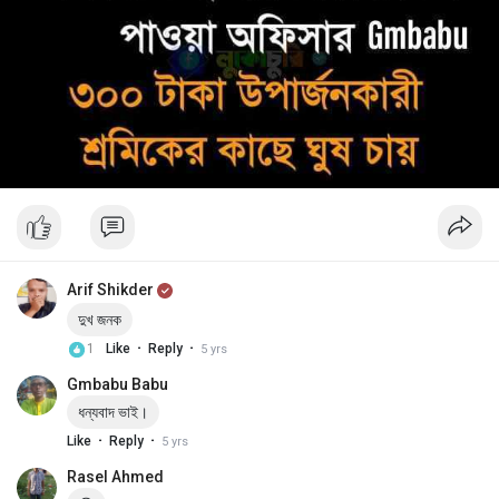
Arif Shikder
দুখ জনক
·
·
1
Like
Reply
5 yrs
Gmbabu Babu
ধন্যবাদ ভাই।
·
·
Like
Reply
5 yrs
Rasel Ahmed