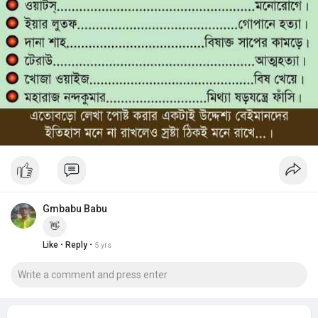
Gmbabu Babu
👋
·
·
Like
Reply
5 yrs