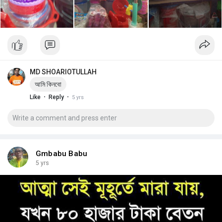
MD SHOARIOTULLAH
আমি কিনবো
·
·
Like
Reply
5 yrs
Gmbabu Babu
5 yrs