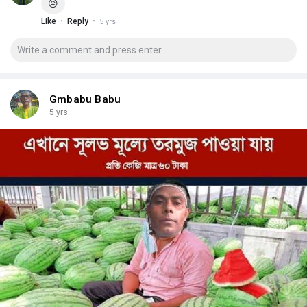
😥
·
·
Like
Reply
5 yrs
Gmbabu Babu
5 yrs