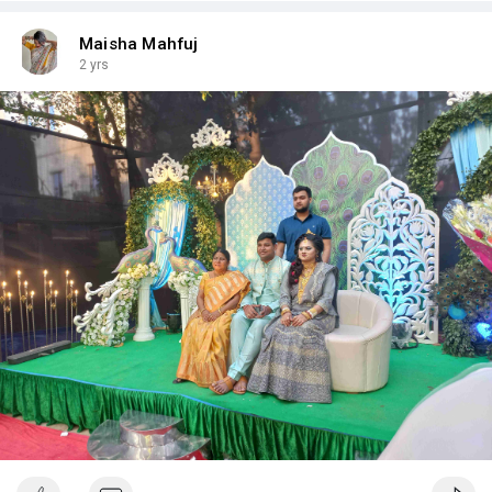
Maisha Mahfuj
2 yrs