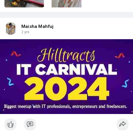
Maisha Mahfuj
2 yrs