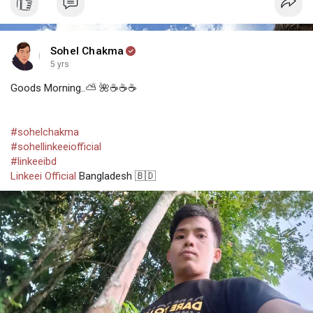
Sohel Chakma
5 yrs
Goods Morning..⛅ 🌺☕☕☕
#sohelchakma
#sohellinkeeiofficial
#linkeeibd
Linkeei Official
Bangladesh 🇧🇩