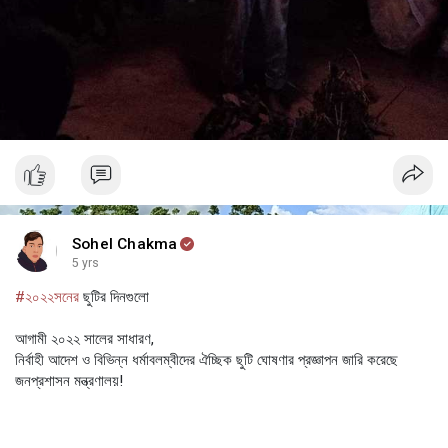
Sohel Chakma
5 yrs
#২০২২সনের
ছুটির দিনগুলো
আগামী ২০২২ সালের সাধারণ,
নির্বাহী আদেশ ও বিভিন্ন ধর্মাবলম্বীদের ঐচ্ছিক ছুটি ঘোষণার প্রজ্ঞাপন জারি করেছে
জনপ্রশাসন মন্ত্রণালয়!