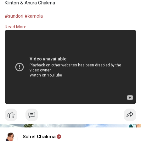
Klinton & Anura Chakma
#sundori
#kamola
#new
#newmusic
Read More
#vairalvideo
#valentines
#biju
#bizu
#chakma
#chakmasong
Follow :
Md Sohel
Chakma
Sohel Chakma