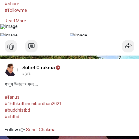
#share
#followme
#tranding
Read More
#travelphotography
@SohelChakmaOfficial
Sohel Chakma
#beautiful
#matiranga_khagrachari
#chakma
#chakmacommunity
Sohel Chakma
#buddhist
5 yrs
#bangladeshi
ফানুস উড়ানোর সময়....
#fanus
#16thkothinchibordhan2021
#buddhistbd
#chtbd
Follow 👉
Sohel Chakma