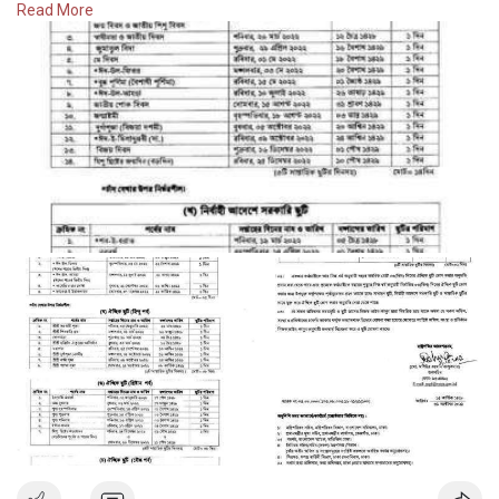
Read More
Join fellow
#sohellinkeeiofficial
#chakmacommunity
#cht
#khagrachari
#bangladesh
#linkeeibangladesh
Pic
#collected