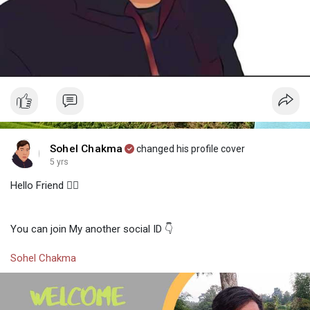
Sohel Chakma
changed his profile cover
5 yrs
Hello Friend 🙋‍♂️
You can join My another social ID 👇
Sohel Chakma