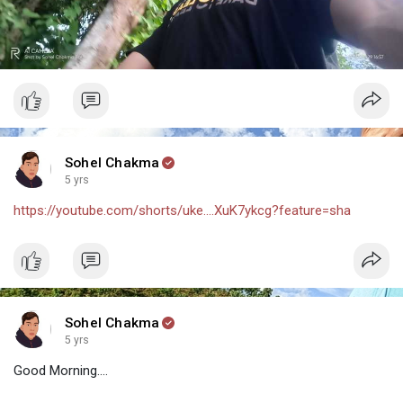
Sohel Chakma
5 yrs
https://youtube.com/shorts/uke....XuK7ykcg?feature=sha
Sohel Chakma
5 yrs
Good Morning....