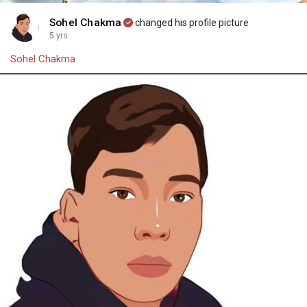
Sohel Chakma
changed his profile picture
5 yrs
Sohel Chakma