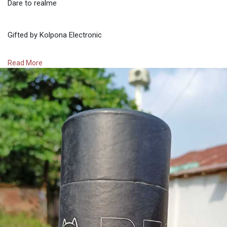
Dare to realme
Gifted by Kolpona Electronic
Read More
#realmebd
#sohelchakma
#linkeeibd