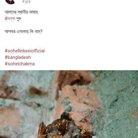
4 yrs
আমাদের স্থানীয় ভাষায়
#বল্লা
পুক
আপনার এলাকায় কি নাম?
#sohellinkeeiofficial
#bangladesh
#sohelchakma