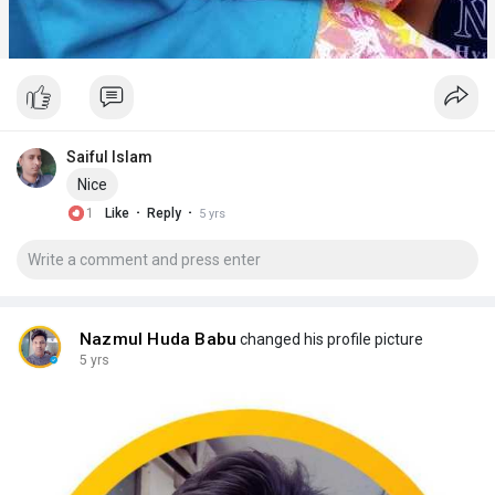
Saiful Islam
Nice
·
·
1
Like
Reply
5 yrs
Nazmul Huda Babu
changed his profile picture
5 yrs