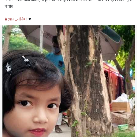
পালায়।
#মেয়ে_নাফিসা
♥️