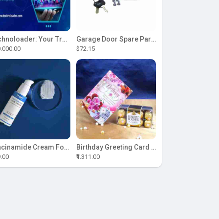
Technoloader: Your Trusted Partner for ICO Development Excellence
Garage Door Spare Parts
.000.00
$72.15
Niacinamide Cream For Sale
Birthday Greeting Card With Ferrero Rocher Chocolate
9.00
₹1.311.00