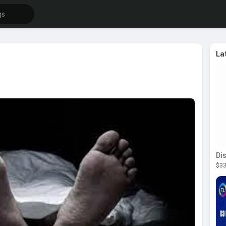
La
$33