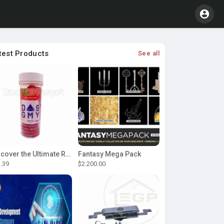
test Products
See all
Discover the Ultimate Relaxation with D9 Gummies
Fantasy Mega Pack
.39
$2.200.00