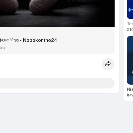
$10
ী চিকিৎসক নিহত - Nobokontho24
নিহত
₹34