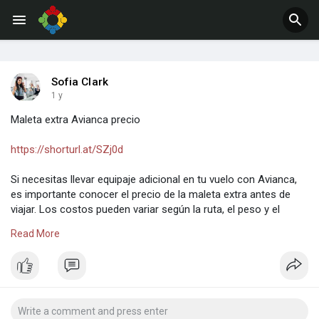
Jobs
Offers
Sofia Clark
1 y
Maleta extra Avianca precio
https://shorturl.at/SZj0d
Si necesitas llevar equipaje adicional en tu vuelo con Avianca,
es importante conocer el precio de la maleta extra antes de
viajar. Los costos pueden variar según la ruta, el peso y el
momento en que se adquiera el servicio. Consulta
Read More
directamente en el sitio web oficial de Avianca para obtener
información actualizada y detallada sobre el precio por maleta
extra y evitar cargos inesperados en el aeropuerto.