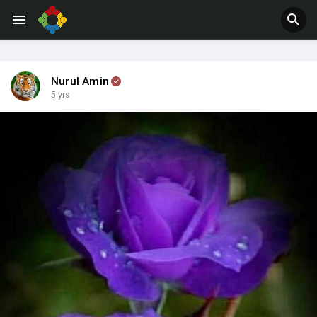
Nurul Amin
5 yrs