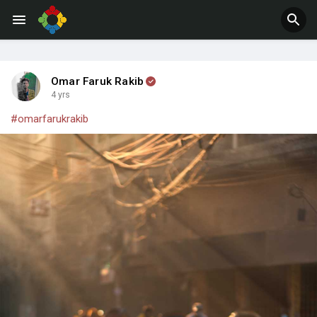
Omar Faruk Rakib
4 yrs
#omarfarukrakib