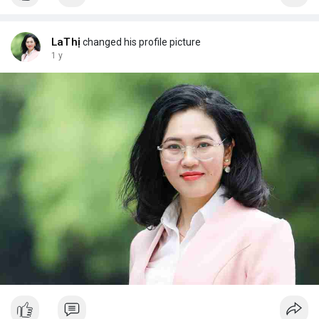
LaThị
changed his profile picture
1 y