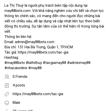
La Thị Thuỳ là người phụ trách biên tập nội dung tại
may88betx.com. Với khả năng nghiên cứu chi tiết và chọn lọc
thông tin chính xác, cô mang đến cho người đọc những bài
viết có chiều sâu, dễ áp dụng và cập nhật liên tục theo biến
động thị trường. Sự tận tâm của cô thể hiện rõ trong từng bài
viết.
Thông tin liên hệ:
Email: admin@may88betx.com
Địa chỉ: 151 Hai Bà Trưng, Quận 1, TP.HCM
Tác giả: https://may88betx.com/tac-gia
Hashtag:
#may88betx #lathithuy #tacgiamay88 #adminmay88
#nhacaionline #may88
0 Friends
4 posts
https://may88betx.com/tac-gia
Male