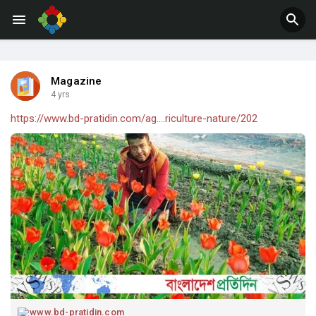
Jobs
Offers
Magazine
4 yrs
https://www.bd-pratidin.com/ag....riculture-nature/202
www.bd-pratidin.com