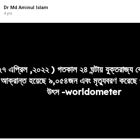
Dr Md Aminul Islam
4 yrs
২৭ এপ্রিল ,২০২২ ) গতকাল ২৪ ঘন্টায় যুক্তরাজ্য
আক্রান্ত হয়েছে ৯,০৫৪জন এবং মৃত্যুবরণ করে
উৎস -worldometer