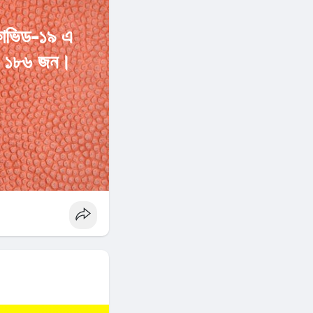
কোভিড-১৯ এ
ছে ১৮৬ জন।