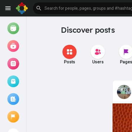
Discover posts
Watch
Reels
Movies
Posts
Users
Page
Browse Events
My events
Browse articles