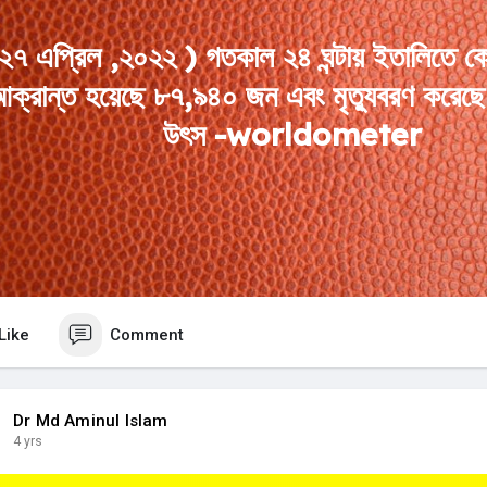
২৭ এপ্রিল ,২০২২ ) গতকাল ২৪ ঘন্টায় ইতালিতে 
ক্রান্ত হয়েছে ৮৭,৯৪০ জন এবং মৃত্যুবরণ করে
উৎস -worldometer
Like
Comment
Dr Md Aminul Islam
4 yrs