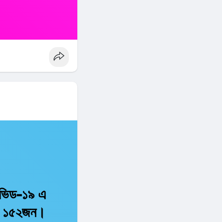
কোভিড-১৯ এ
ছে ১৫২জন।