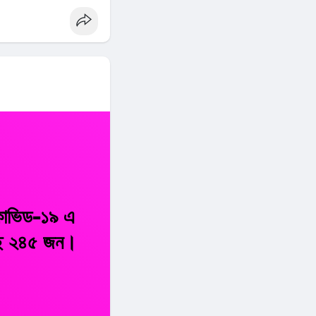
 কোভিড-১৯ এ
েছে ২৪৫ জন।