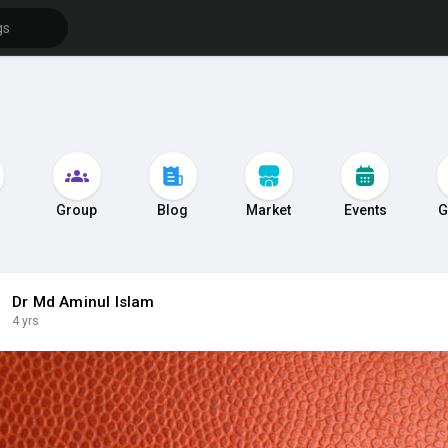
s
Group
Blog
Market
Events
G
Dr Md Aminul Islam
4 yrs