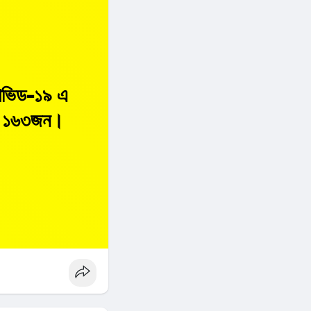
কোভিড-১৯ এ
ছে ১৬৩জন।