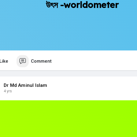
উৎস -worldometer
Like
Comment
Dr Md Aminul Islam
4 yrs