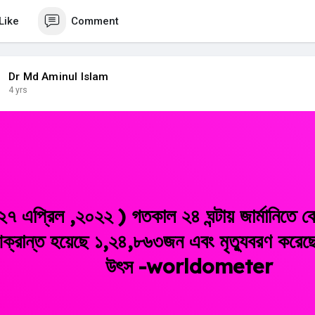
Like
Comment
Dr Md Aminul Islam
4 yrs
২৭ এপ্রিল ,২০২২ ) গতকাল ২৪ ঘন্টায় জার্মানিতে
ক্রান্ত হয়েছে ১,২৪,৮৬৩জন এবং মৃত্যুবরণ কর
উৎস -worldometer