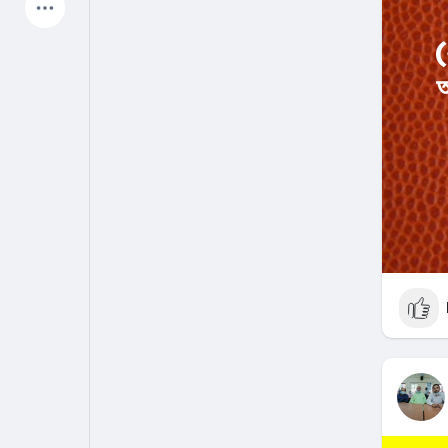
Latest Products
(
আ
My Pages
Liked Pages
Forum
Explore
Popular Posts
Games
Jobs
Offers