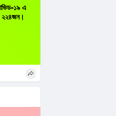
কোভিড-১৯ এ
ছে ২২৪জন।