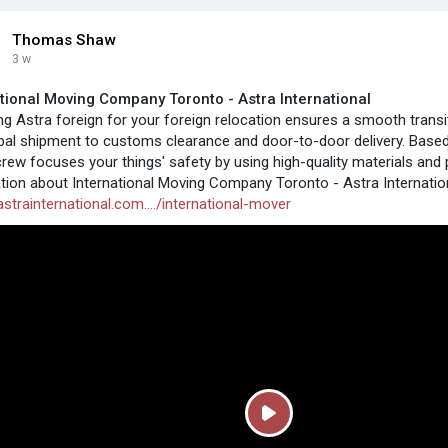
Thomas Shaw
3 w
tional Moving Company Toronto - Astra International
g Astra foreign for your foreign relocation ensures a smooth transi
bal shipment to customs clearance and door-to-door delivery. Based 
crew focuses your things' safety by using high-quality materials an
tion about International Moving Company Toronto - Astra Internation
astrainternational.com..../international-mover