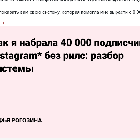
 показать вам свою систему, которая помогла мне вырасти с 8 0
чиков. В процессе этого роста я не сняла ни одного ролика на к
ore
ала под популярную музыку. Мой кейс — это прямое доказательс
привлекать качественную аудиторию через правильные маркет
яя при этом свое личное время и эмоциональное спокойствие.
росто спасение для всех экспертов! Всё работает именно так, к
ачался практически сразу после внедрения основ.»
нее по ссылке:
https://vc.ru/id6016777/299498....6-kak-ya-nabrala-
Instagram