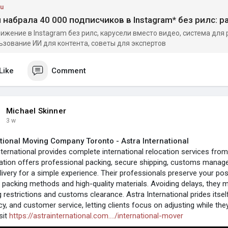
ru
ижение в Instagram без рилс, карусели вместо видео, система для 
ьзование ИИ для контента, советы для экспертов
Like
Comment
Michael Skinner
3 w
tional Moving Company Toronto - Astra International
nternational provides complete international relocation services fro
ation offers professional packing, secure shipping, customs manag
livery for a simple experience. Their professionals preserve your p
packing methods and high-quality materials. Avoiding delays, they m
g restrictions and customs clearance. Astra International prides itse
cy, and customer service, letting clients focus on adjusting while they
sit
https://astrainternational.com..../international-mover