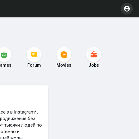
ames
Forum
Movies
Jobs
els в Instagram*,
 продвижение без
ют тысячи людей по
истемно и
кущей моды.