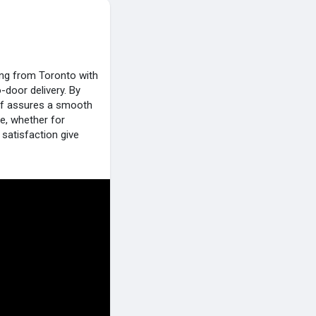
ving from Toronto with
-door delivery. By
taff assures a smooth
ve, whether for
satisfaction give