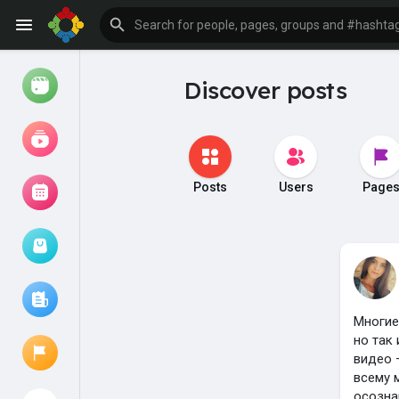
Discover posts
Watch
Reels
Movies
Posts
Users
Page
Browse Events
My events
Многие
но так
Browse articles
видео 
всему 
осозна