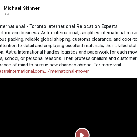
Michael Skinner
3 w
nternational - Toronto International Relocation Experts
rt moving business, Astra International, simplifies international mo
ous packing, reliable global shipping, customs clearance, and door-to
attention to detail and employing excellent materials, their skilled s
ion. Astra International handles logistics and paperwork for each mo
s, school, or personal reasons. Their professionalism and customer 
 peace of mind to pursue new chances abroad. For more visit
astrainternational.com..../international-mover