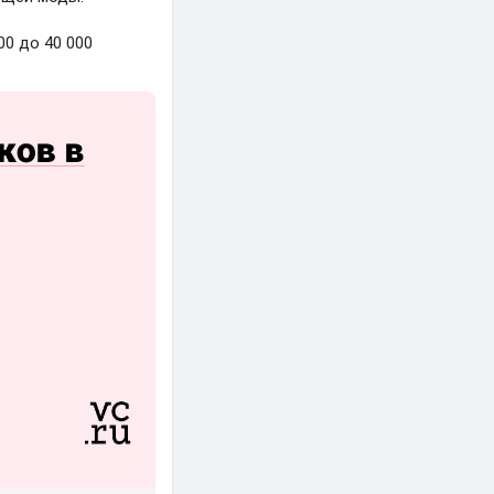
00 до 40 000
амеру и не
тво того, что
инговые механики,
ак было описано.
40-
контент без