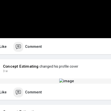
P
l
a
y
Like
Comment
Concept Estimating
changed his profile cover
3 w
Like
Comment