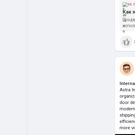
vc.
Продв
испол
Interna
Astra I
organiz
door de
modern 
shippin
efficien
more vi