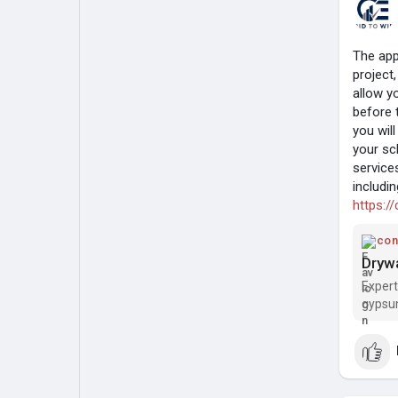
The app
project
allow yo
before 
you wil
your sc
services
includi
https:/
con
Drywa
Expert
gypsum