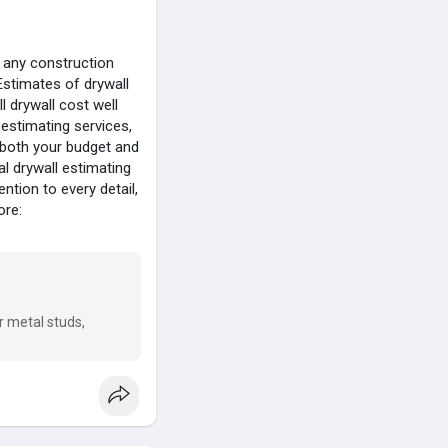
n any construction
Estimates of drywall
l drywall cost well
estimating services,
e both your budget and
l drywall estimating
ntion to every detail,
ore:
r metal studs,