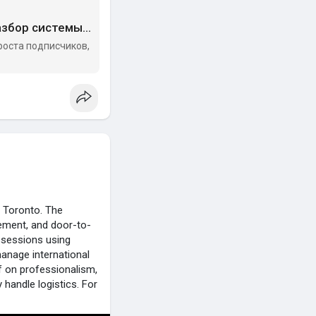
Как я набрала 40 000 подписчиков в Instagram* без рилс: разбор системы — Софья Рогозина на vc.ru
роста подписчиков,
m Toronto. The
ement, and door-to-
ossessions using
anage international
lf on professionalism,
 handle logistics. For