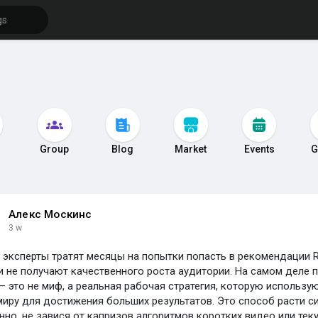
s
Group
Blog
Market
Events
G
Алекс Москинс
3 w
 эксперты тратят месяцы на попытки попасть в рекомендации Re
 и не получают качественного роста аудитории. На самом деле
— это не миф, а реальная рабочая стратегия, которую использу
миру для достижения больших результатов. Это способ расти с
нно, не завися от капризов алгоритмов коротких видео или те