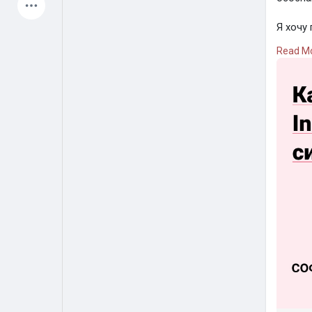
Latest Products
Я хочу
подпис
Read M
танцев
можно 
сохран
My Pages
Liked Pages
«Это п
Рост н
Forum
Explore
Подроб
видео 
Popular Posts
Games
Jobs
Offers