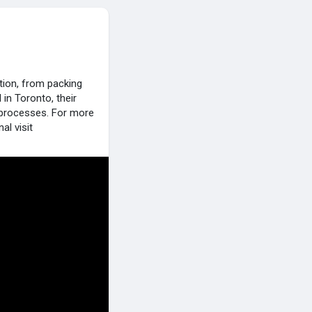
tion, from packing
in Toronto, their
d processes. For more
al visit