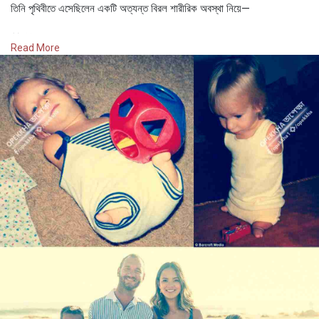
তিনি পৃথিবীতে এসেছিলেন একটি অত্যন্ত বিরল শারীরিক অবস্থা নিয়ে—
🧬 টেট্রা-অ্যামেলিয়া সিনড্রোম (Tetra-Amelia Syndrome)
Read More
যার কারণে তার কোনো হাত বা পা ছিল না।
তার বাবা-মা হতবাক হয়ে গিয়েছিলেন।
চিকিৎসকদের কাছেও খুব বেশি উত্তর ছিল না।
অনেকেই ভেবেছিলেন, তার ভবিষ্যৎ শুধুই সীমাবদ্ধতার মধ্যে আবদ্ধ থাকবে।
কিন্তু তারা সম্পূর্ণ ভুল ছিলেন।
বড় হয়ে ওঠার পথটি সহজ ছিল না।
যে সাধারণ কাজগুলো নিয়ে অধিকাংশ মানুষ কখনো ভাবেই না, সেগুলো করতে নিককে
অসাধারণ দৃঢ় সংকল্পের প্রয়োজন হতো।
স্কুলজীবনে তাকে সহ্য করতে হয়েছে—