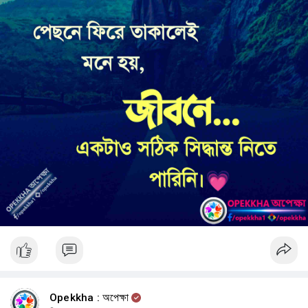
অনেক সময় সীমাবদ্ধতা তৈরি হয়—
আমরা নিজের জন্য যে সীমা নির্ধারণ করি, তার মাধ্যমে।
নিক ভুজিসিকের জীবন জন্মগতভাবে কী নেই, তার গল্প নয়।
এটি একটি গল্প—
সাহসের।
জীবনের উদ্দেশ্যের।
পরিস্থিতির কাছে আত্মসমর্পণ না করার।
এবং প্রমাণ করার যে একজন মানুষ তার সব অঙ্গ হারিয়েও এমন উচ্চতায় পৌঁছাতে পারে, যা
অনেকেই কল্পনাও করতে পারে না।
✨ কখনো কখনো সবচেয়ে শক্তিশালী মানুষ তারা নয়, যাদের সবকিছু আছে।
বরং তারা—
Opekkha : অপেক্ষা