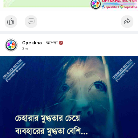
বুলিং,
মানসিক স্বাস্থ্য,
বিশ্বাস,
এবং কখনো হাল না ছাড়ার গুরুত্ব নিয়ে।
Opekkha : অপেক্ষা
3 w
তিনি একজন বেস্টসেলিং লেখক হয়েছেন, অন্যদের সাহায্যের জন্য বিভিন্ন প্রতিষ্ঠান গড়ে
তুলেছেন এবং নিজের জীবনের লড়াইয়ের মুখোমুখি অসংখ্য মানুষকে অনুপ্রাণিত করেছেন।
তবে তার গল্পের সবচেয়ে অসাধারণ অংশ হয়তো তার পেশাগত সাফল্য নয়।
বরং—
তিনি যে জীবন গড়ে তুলেছেন, সেটিই সবচেয়ে বিস্ময়কর।
নিক সাঁতার কাটেন। 🏊
সার্ফিং করেন। 🌊
স্কাইডাইভিং করেন। 🪂