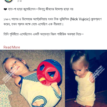
3 w
যারা নিজেদের যা আছে, তা দিয়েই একটি অর্থপূর্ণ জীবন গড়ে নিতে শেখে।
❤️ হাত-পা ছাড়া জন্মেছিলেন—কিন্তু জীবনের উদ্দেশ্য ছাড়া নয়
১৯৮২ সালের ৪ ডিসেম্বর অস্ট্রেলিয়ায় যখন নিক ভুজিসিক (Nick Vujicic) জন্মগ্রহণ
করেন, তখন প্রসব কক্ষে নেমে এসেছিল এক নীরবতা।
তিনি পৃথিবীতে এসেছিলেন একটি অত্যন্ত বিরল শারীরিক অবস্থা নিয়ে—
🧬 টেট্রা-অ্যামেলিয়া সিনড্রোম (Tetra-Amelia Syndrome)
Read More
যার কারণে তার কোনো হাত বা পা ছিল না।
তার বাবা-মা হতবাক হয়ে গিয়েছিলেন।
চিকিৎসকদের কাছেও খুব বেশি উত্তর ছিল না।
অনেকেই ভেবেছিলেন, তার ভবিষ্যৎ শুধুই সীমাবদ্ধতার মধ্যে আবদ্ধ থাকবে।
কিন্তু তারা সম্পূর্ণ ভুল ছিলেন।
বড় হয়ে ওঠার পথটি সহজ ছিল না।