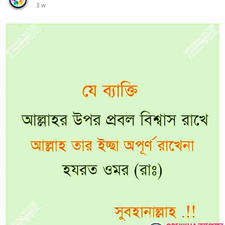
3 w
তার সন্দেহ,
তার ব্যর্থতা,
এবং শেষ পর্যন্ত কীভাবে তিনি সিদ্ধান্ত নিয়েছিলেন যে তার পরিস্থিতি তার পরিচয় নির্ধারণ
করবে না।
মানুষ তার কথা শুনতে শুরু করে।
তারপর আরও মানুষ শুনতে থাকে।
আর অল্প সময়ের মধ্যেই সারা বিশ্বের লাখ লাখ মানুষ তার বার্তা জানতে পারে।
🌎 বছরের পর বছর ধরে নিক ৭০টিরও বেশি দেশে ভ্রমণ করেছেন এবং বিভিন্ন বয়সের
মানুষের সামনে কথা বলেছেন—
দৃঢ়তা,
আশা,