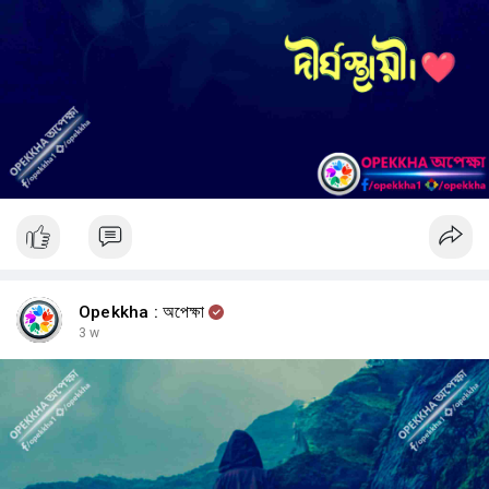
গলফ খেলেন। ⛳
২০১২ সালে তিনি কানায়ে মিয়াহারা (Kanae Miyahara)-কে বিয়ে করেন এবং তারা
একসঙ্গে চার সন্তান নিয়ে একটি ভালোবাসাপূর্ণ পরিবার গড়ে তুলেছেন। ❤️👨‍👩‍👧‍👦
যে পৃথিবী একসময় তার মধ্যে শুধু বাধা দেখেছিল, আজ সেই পৃথিবী তাকে দেখে একজন—
স্বামী,
বাবা,
লেখক,
Opekkha : অপেক্ষা
3 w
উদ্যোক্তা,
এবং বিশ্বের অন্যতম পরিচিত অনুপ্রেরণামূলক বক্তা হিসেবে।
তার জীবন আমাদের এমন একটি বিষয় মনে করিয়ে দেয়, যা অনেক মানুষ ভুলে যায়।
সবচেয়ে বড় সীমাবদ্ধতা সবসময় শারীরিক নয়।