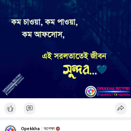
✍️ লিখতে
⌨️ টাইপ করতে
💻 কম্পিউটার ব্যবহার করতে
📞 ফোন ধরতে
🪥 দাঁত ব্রাশ করতে
এবং আরও অনেক দৈনন্দিন কাজ নিজে করতে।
যেসব অর্জন অন্যদের কাছে সাধারণ মনে হতে পারে, নিকের কাছে প্রতিটি ছিল—
অধ্যবসায়ের মাধ্যমে অর্জিত একেকটি বিজয়। 💪
বয়স বাড়ার সঙ্গে সঙ্গে নিক বুঝতে পারেন, তার গল্প অন্য মানুষকে সাহায্য করার শক্তি
রাখে।
ছোট ছোট দলের সামনে কথা বলা থেকে শুরু হওয়া যাত্রা ধীরে ধীরে পরিণত হয় একটি
বৈশ্বিক আন্দোলনে।
তিনি নিজের অভিজ্ঞতা খোলাখুলিভাবে মানুষের সঙ্গে ভাগ করে নিতে শুরু করেন—
তার সংগ্রাম,
Opekkha : অপেক্ষা