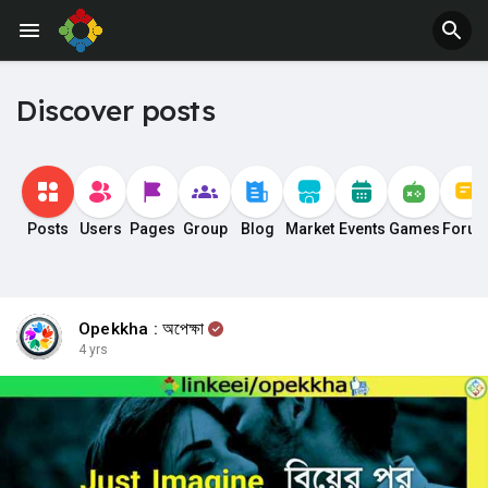
Discover posts
Posts
Users
Pages
Group
Blog
Market
Events
Games
Foru
Opekkha : অপেক্ষা
4 yrs