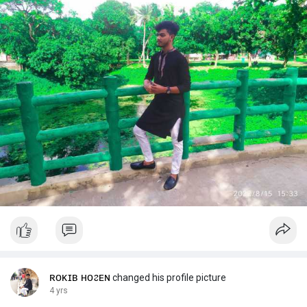
ʀᴏᴋɪʙ ʜᴏᴤᴇɴ
changed his profile picture
4 yrs