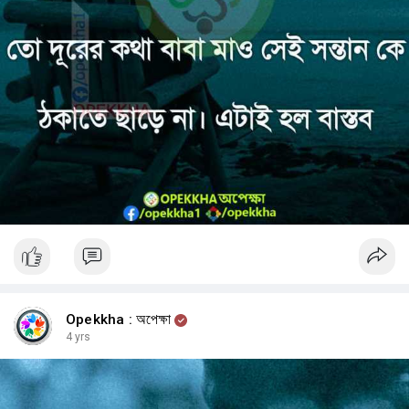
Opekkha : অপেক্ষা
4 yrs