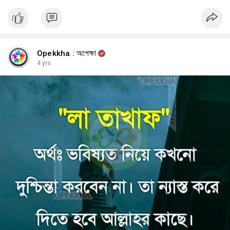
Opekkha : অপেক্ষা
4 yrs