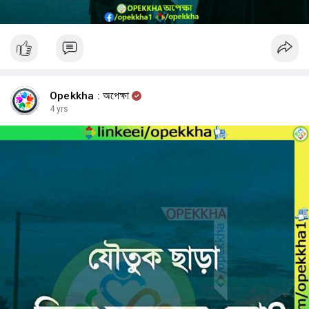
Opekkha : অপেক্ষা
4 yrs