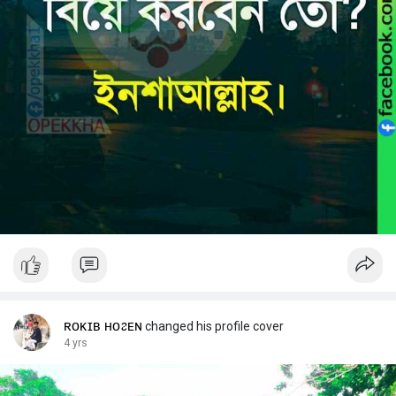
ʀᴏᴋɪʙ ʜᴏᴤᴇɴ
changed his profile cover
4 yrs