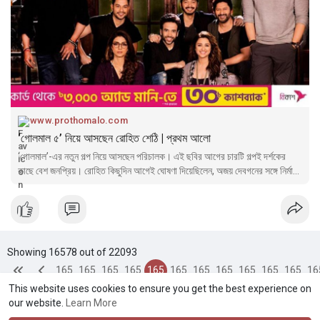
www.prothomalo.com
‘গোলমাল ৫’ নিয়ে আসছেন রোহিত শেঠি | প্রথম আলো
‘গোলমাল’-এর নতুন গল্প নিয়ে আসছেন পরিচালক। এই ছবির আগের চারটি গল্পই দর্শকের
কাছে বেশ জনপ্রিয়। রোহিত কিছুদিন আগেই ঘোষণা দিয়েছিলেন, অজয় দেবগনের সঙ্গে নির্মাণ
করবেন ‘সিংহাম ৩’।
Showing 16578 out of 22093
165
165
165
165
165
165
165
165
165
165
165
16
This website uses cookies to ensure you get the best experience on
74
75
76
77
78
79
80
81
82
83
84
8
our website.
Learn More