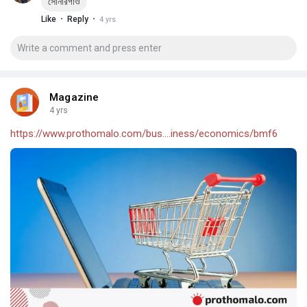
সোনারগাঁও
·
·
Like
Reply
4 yrs
Magazine
4 yrs
https://www.prothomalo.com/bus....iness/economics/bmf6