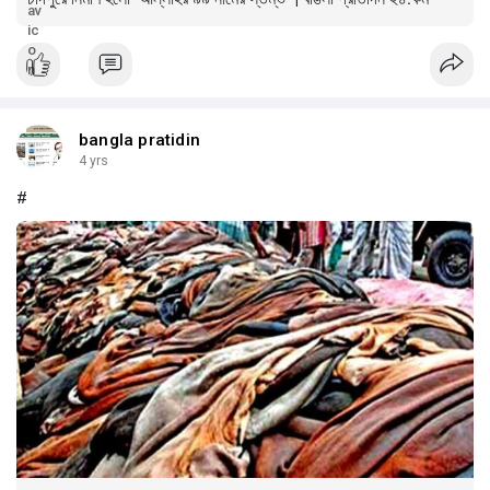
bangla pratidin
4 yrs
#