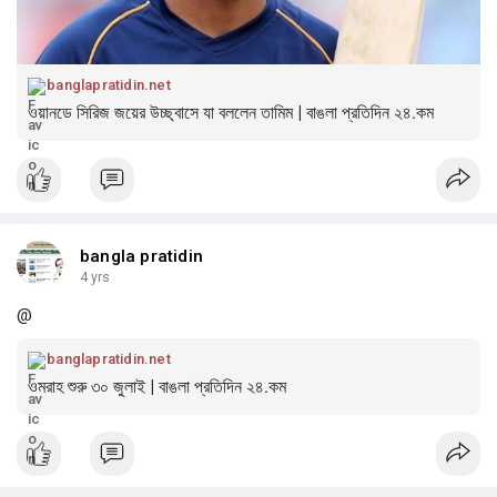
banglapratidin.net
ওয়ানডে সিরিজ জয়ের উচ্ছ্বাসে যা বললেন তামিম | বাঙলা প্রতিদিন ২৪.কম
bangla pratidin
4 yrs
@
banglapratidin.net
ওমরাহ শুরু ৩০ জুলাই | বাঙলা প্রতিদিন ২৪.কম