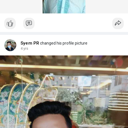
Syem PR
changed his profile picture
4 yrs