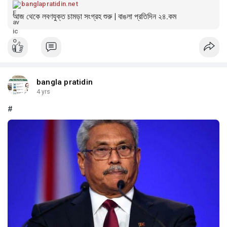
banglapratidin.net
আজ থেকে লবণযুক্ত চামড়া সংগ্রহ শুরু | বাঙলা প্রতিদিন ২৪.কম
bangla pratidin
4 yrs
#