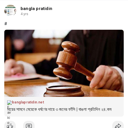
bangla pratidin
4 yrs
#
banglapratidin.net
মায়ের সামনে মেয়েকে ধর্ষণের দায়ে ৩ জনের ফাঁসি | বাঙলা প্রতিদিন ২৪.কম