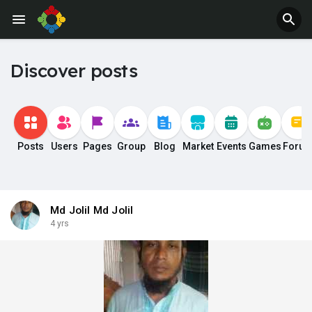
Discover posts
Posts
Users
Pages
Group
Blog
Market
Events
Games
Foru
Md Jolil Md Jolil
4 yrs