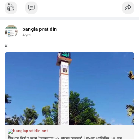
bangla pratidin
4 yrs
#
banglapratidin.net
চাঁদপুরে নির্মাণ হলো ‘আল্লাহর ৯৯ নামের স্তম্ভ’ | বাঙলা প্রতিদিন ২৪.কম