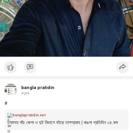
bangla pratidin
4 yrs
#
banglapratidin.net
ঢাকাসহ পাঁচ জেলা ও দুই বিভাগে বইছে তাপপ্রবাহ | বাঙলা প্রতিদিন ২৪.কম