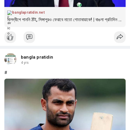
banglapratidin.net
মালদ্বীপে পাননি ঠাঁই, সিঙ্গাপুরও ফেরাবে নাতো গোতাবায়াকে! | বাঙলা প্রতিদিন ২৪.কম
bangla pratidin
4 yrs
#