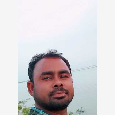
তখন হৃদয় বিনায় বারবার ঝংকৃত হবে
তুমি বড় নির্দয়,
তুমি বড় পাষাণী।
।।।।।।।।।।।।।আনিছ ।।।।।।।।।।।।।।।