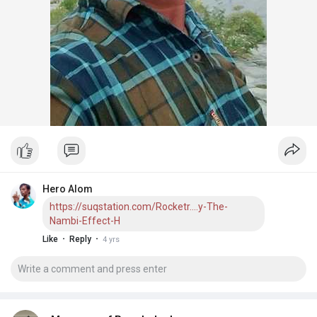
Hero Alom
https://suqstation.com/Rocketr....y-The-
Nambi-Effect-H
·
·
Like
Reply
4 yrs