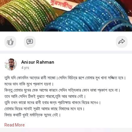
Anisur Rahman
4 yrs
তুমি যদি কোনদিন অন্যের রানী সাজো।সেদিন বিচিত্র রূপে তোমার মুখ খানা সজ্জিত হবে।
মনের ভাব নাকি মুখে প্রকাশ হয়না।
কিন্তু তোমার মুখের মেক আপের কারনে সেদিন সত্যিকার কোন ভাষা প্রকাশ হবে না।
তবে আমি সেদিন ঠিকই বুঝতে পারবো,তূমি আর আমার নেই।
তুমি তখন কারো মনের রানী হবার জন্য প্রতিক্ষায় থাকবে বিয়ের মনেও।
তোমার বিয়ের সানাই সূরটা আমার কাছে বিষাদের মনে হবে।
বিদায় কথাটি খুবই মর্মান্তিক সন্দেহ নেই।
তূমি আমাকে ছেড়ে গেলেও,আমি তোমার প্রেমের স্মৃতি কখনই ভুলবো না।
Read More
তোমার এই বিদায়ে-আমার অন্তরের সমস্ত বেদনা অশ্রু ঝরবে।