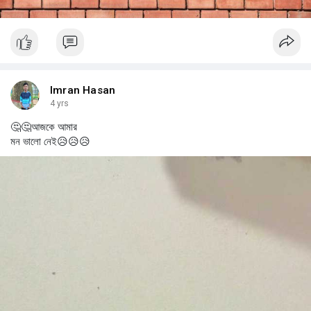
Imran Hasan
4 yrs
🤔🤔আজকে আমার
মন ভালো নেই😥😥😥