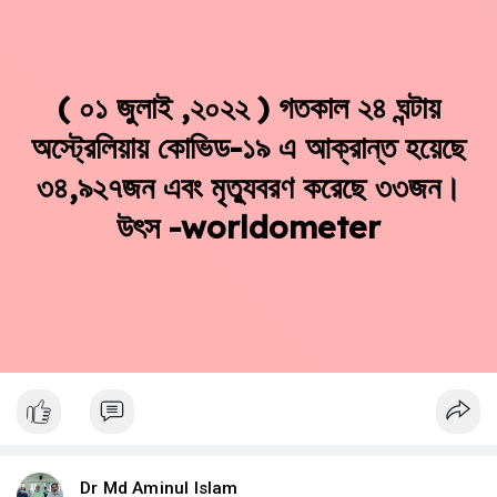
( ০১ জুলাই ,২০২২ ) গতকাল ২৪ ঘন্টায়
অস্ট্রেলিয়ায় কোভিড-১৯ এ আক্রান্ত হয়েছে
৩৪,৯২৭জন এবং মৃত্যুবরণ করেছে ৩৩জন।
উৎস -worldometer
Dr Md Aminul Islam