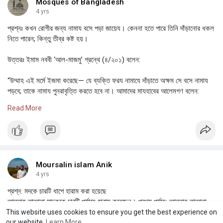
Mosques of Bangladesh
4 yrs
প্রশ্নঃ কখন রোগীর জন্য নামায বসে পড়া জায়েয। কেননা হতে পারে তিনি দাঁড়ানোর ধকল
নিতে পারেন; কিন্তু তীব্র কষ্ট হয়।
উত্তরঃ ইমাম নববী ‘আল-মাজমু’ গ্রন্থে (৪/২০১) বলেন:
“উম্মাহ এই মর্মে ইজমা করেছে— যে ব্যক্তি ফরয নামাযে দাঁড়াতে অক্ষম সে বসে নামায
পড়বে; তাকে নামায পুনরাবৃত্তি করতে হবে না। আমাদের মাযহাবের আলেমগণ বলেন:
দাঁড়িয়ে নামায পড়ার সওয়াব থেকে তার সওয়াব কম হবে না। কেননা সেই ব্যক্তি
Read More
ওজরগ্রস্ত। সহিহ বুখারীতে সাব্যস্ত হয়েছে যে, রাসূল সাল্লাল্লাহু আলাইহি ওয়া
সাল্লাম বলেছেন: “যদি কোন বান্দা অসুস্থ হয় কিংবা সফরে থাকে সে সুস্থ ও মুকীম
অবস্থায় যে আমল করত তার জন্য তাই লেখা হবে।”[সমাপ্ত]
দাঁড়ানো মওকুফ হওয়া ও বসে ফরয নামায আদায় করা সংক্রান্ত ওজরের মূলনীতি:
Moursalin islam Anik
১। দাঁড়াতে অক্ষম হওয়া।
4 yrs
প্রশ্ন: মদকে চারটি ধাপে হারাম করা হয়েছে
২। রোগ বেড়ে যাওয়া।
আল্লাহ তাআলা মাদককে চারটি পর্যায়ে হারাম করেছেন। প্রথম পর্যায়: আল্লাহ তাআলা
কুরআনের আয়াত নাজিলের মাধ্যমে ঘোষণা দিলেন যে, তোমরা খেজুর ও আঙ্গুর দ্বারা মাদক
This website uses cookies to ensure you get the best experience on
৩। আরোগ্য লাভ বিলম্বিত হওয়া।
তৈরির পাশাপাশি উত্তম খাদ্য বস্তুও তৈরি করে থাক। যেমন পবিত্র কুরআনে ইরশাদ
our website.
Learn More