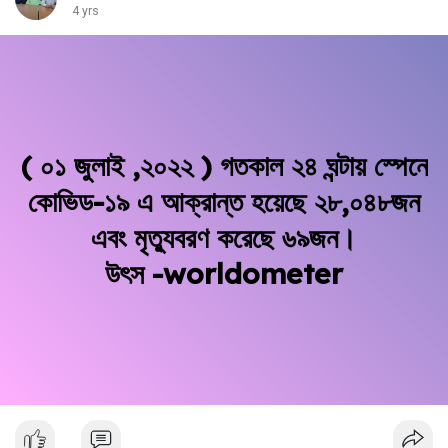
4 yrs
( ০১ জুলাই ,২০২২ ) গতকাল ২৪ ঘন্টায় স্পেনে
কোভিড-১৯ এ আক্রান্ত হয়েছে ২৮,০৪৮জন
এবং মৃত্যুবরণ করেছে ৬৯জন।
উৎস -worldometer