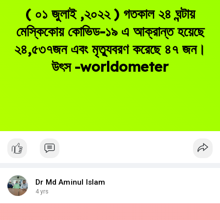
( ০১ জুলাই ,২০২২ ) গতকাল ২৪ ঘন্টায়
মেস্কিকোয় কোভিড-১৯ এ আক্রান্ত হয়েছে
২৪,৫৩৭জন এবং মৃত্যুবরণ করেছে ৪৭ জন।
উৎস -worldometer
Dr Md Aminul Islam
4 yrs