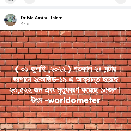
Dr Md Aminul Islam
4 yrs
( ০১ জুলাই ,২০২২ ) গতকাল ২৪ ঘন্টায়
জাপানে ২কোভিড-১৯ এ আক্রান্ত হয়েছে
২৩,৫২২ জন এবং মৃত্যুবরণ করেছে ১৫জন।
উৎস -worldometer