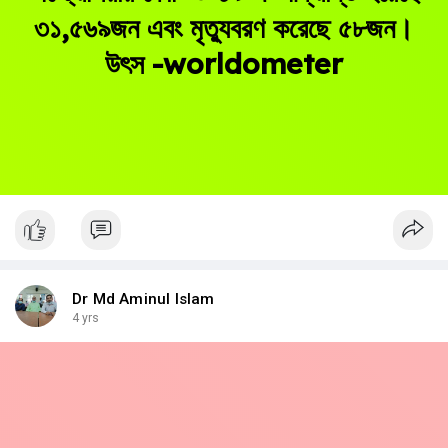
৩১,৫৬৯জন এবং মৃত্যুবরণ করেছে ৫৮জন।
উৎস -worldometer
Dr Md Aminul Islam
4 yrs