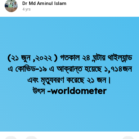
Dr Md Aminul Islam
4 yrs
(২১ জুন ,২০২২ ) গতকাল ২৪ ঘন্টায় থাইল্যান্ড
এ কোভিড-১৯ এ আক্রান্ত হয়েছে ১,৭১৪জন
এবং মৃত্যুবরণ করেছে ২১ জন।
উৎস -worldometer