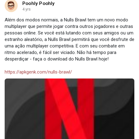
Poohly Poohly
4 yrs
Além dos modos normais, a Nulls Brawl tem um novo modo
multiplayer que permite jogar contra outros jogadores e outras
pessoas online. Se você está lutando com seus amigos ou um
estranho aleatório, a Nulls Brawl permitirá que você desfrute de
uma ação multiplayer competitiva. E com seu combate em
ritmo acelerado, é fácil ser viciado. Não há tempo para
desperdiçar - faça o download do Nulls Brawl hoje!
https://apkgenk.com/nulls-brawl/