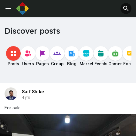
Discover posts
Posts
Users
Pages
Group
Blog
Market
Events
Games
Foru
Saif Shike
4 yrs
For sale