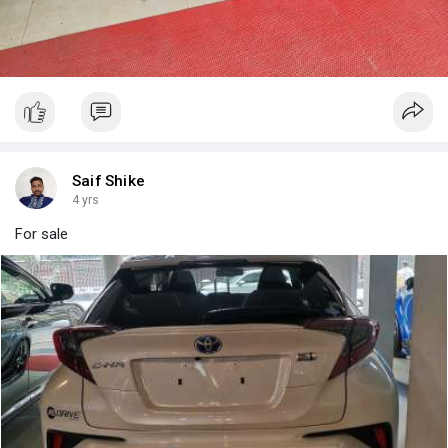
Saif Shike
4 yrs
For sale