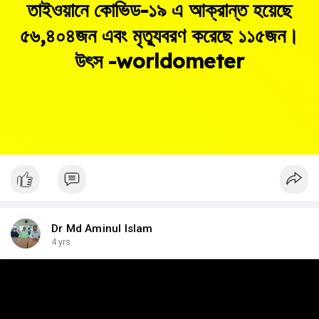
তাইওয়ানে কোভিড-১৯ এ আক্রান্ত হয়েছে
৫৬,৪০৪জন এবং মৃত্যুবরণ করেছে ১১৫জন।
উৎস -worldometer
Dr Md Aminul Islam
4 yrs