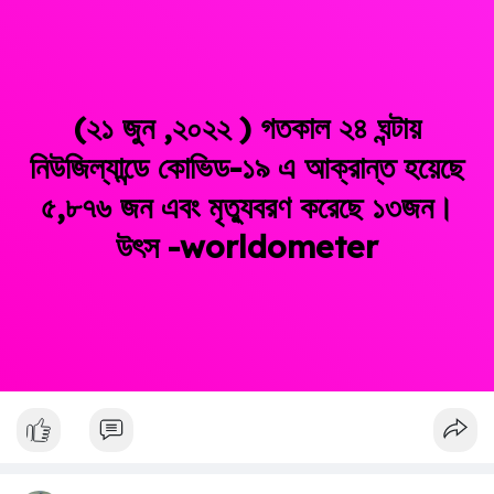
(২১ জুন ,২০২২ ) গতকাল ২৪ ঘন্টায়
নিউজিল্যান্ডে কোভিড-১৯ এ আক্রান্ত হয়েছে
৫,৮৭৬ জন এবং মৃত্যুবরণ করেছে ১৩জন।
উৎস -worldometer