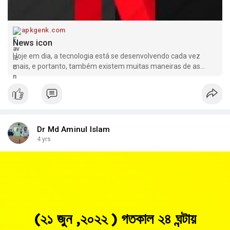
apkgenk.com
News icon
Hoje em dia, a tecnologia está se desenvolvendo cada vez
mais, e portanto, também existem muitas maneiras de as
pessoas se divertirem. Uma das maneiras populares de se
divertir atualmente é experimentar os jogos de ação que têm o
modo multiplayer onl
Dr Md Aminul Islam
4 yrs
(২১ জুন ,২০২২ ) গতকাল ২৪ ঘন্টায়