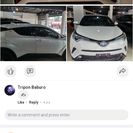
Tripon Baburo
✍️
·
·
Like
Reply
4 yrs