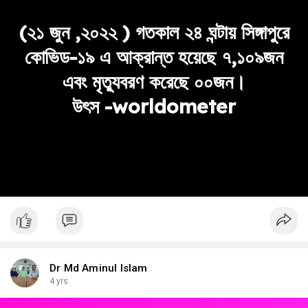
(২১ জুন ,২০২২ ) গতকাল ২৪ ঘন্টায় সিঙ্গাপুরে
কোভিড-১৯ এ আক্রান্ত হয়েছে ৭,১০৯জন
এবং মৃত্যুবরণ করেছে ০০জন।
উৎস -worldometer
Dr Md Aminul Islam
4 yrs