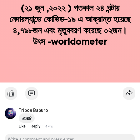
(২১ জুন ,২০২২ ) গতকাল ২৪ ঘন্টায়
নেদারল্যান্ডে কোভিড-১৯ এ আক্রান্ত হয়েছে
৪,৭৯৮জন এবং মৃত্যুবরণ করেছে ০২জন।
উৎস -worldometer
Tripon Baburo
✍️📸
·
·
Like
Reply
4 yrs