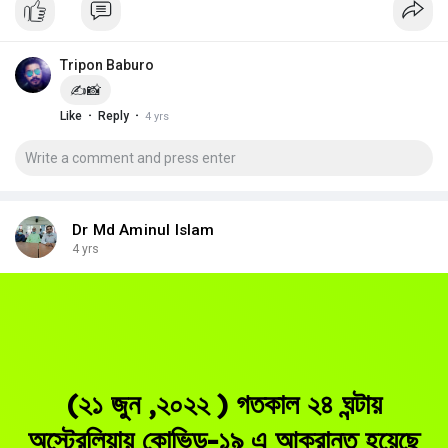
Tripon Baburo
✍️📸
·
·
Like
Reply
4 yrs
Dr Md Aminul Islam
4 yrs
(২১ জুন ,২০২২ ) গতকাল ২৪ ঘন্টায়
অস্ট্রেলিয়ায় কোভিড-১৯ এ আক্রান্ত হয়েছে