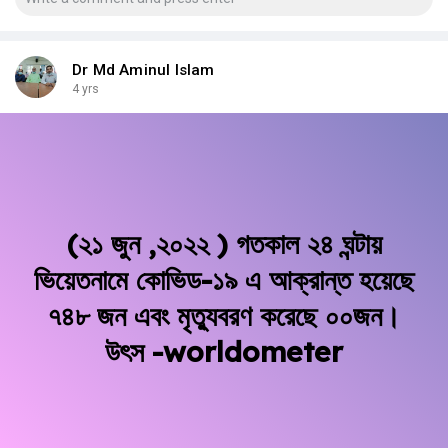
Dr Md Aminul Islam
4 yrs
(২১ জুন ,২০২২ ) গতকাল ২৪ ঘন্টায়
ভিয়েতনামে কোভিড-১৯ এ আক্রান্ত হয়েছে
৭৪৮ জন এবং মৃত্যুবরণ করেছে ০০জন।
উৎস -worldometer