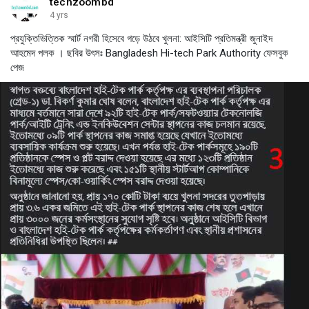
techzoombd
4 yrs
প্রযুক্তিভিত্তিক স্মার্ট নগরী হিসেবে গড়ে উঠবে খুলনা: আইসিটি প্রতিমন্ত্রী জুনাইদ
আহমেদ পলক । ছবির উৎসঃ Bangladesh Hi-tech Park Authority ফেসবুক
পেজ