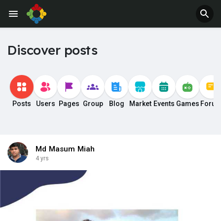
Discover posts
Posts
Users
Pages
Group
Blog
Market
Events
Games
Foru
Md Masum Miah
4 yrs