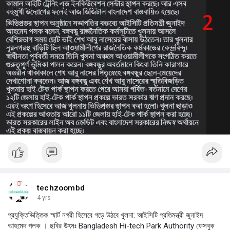
techzoombd
4 yrs
প্রযুক্তিভিত্তিক স্মার্ট নগরী হিসেবে গড়ে উঠবে খুলনা: আইসিটি প্রতিমন্ত্রী জুনাইদ
আহমেদ পলক । ছবির উৎসঃ Bangladesh Hi-tech Park Authority ফেসবুক