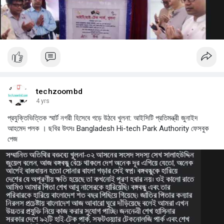
techzoombd
4 yrs
প্রযুক্তিভিত্তিক স্মার্ট নগরী হিসেবে গড়ে উঠবে খুলনা: আইসিটি প্রতিমন্ত্রী জুনাইদ
আহমেদ পলক । ছবির উৎসঃ Bangladesh Hi-tech Park Authority ফেসবুক
পেজ