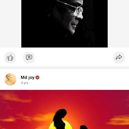
Md joy
4 yrs