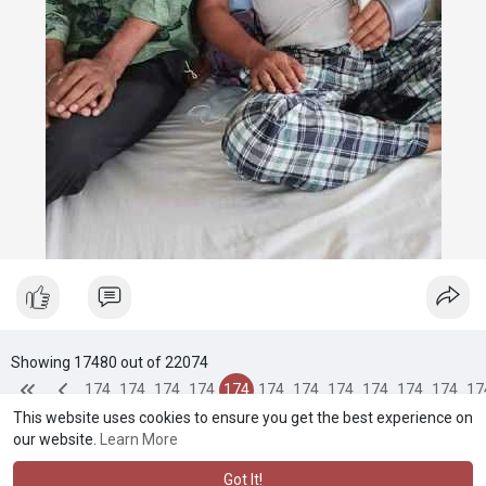
Showing 17480 out of 22074
174
174
174
174
174
174
174
174
174
174
174
17
This website uses cookies to ensure you get the best experience on
76
77
78
79
80
81
82
83
84
85
86
8
our website.
Learn More
Got It!