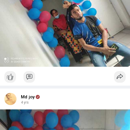
Md joy
4 yrs