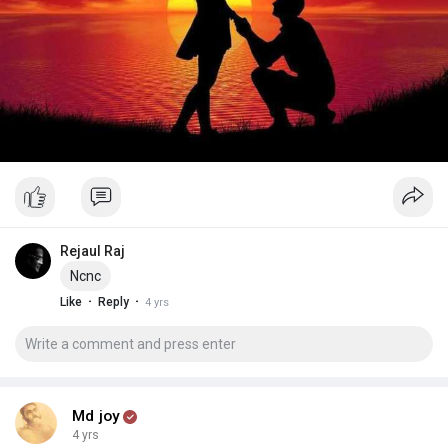
Rejaul Raj
Ncnc
·
·
Like
Reply
4 yrs
Md joy
4 yrs