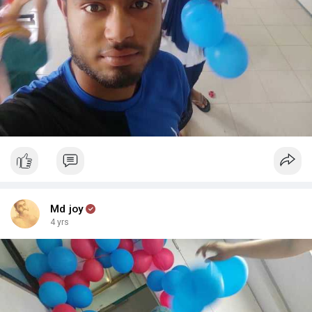
Md joy
4 yrs