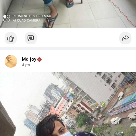
Md joy
4 yrs