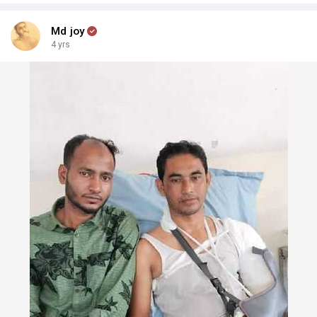
Md joy
4 yrs