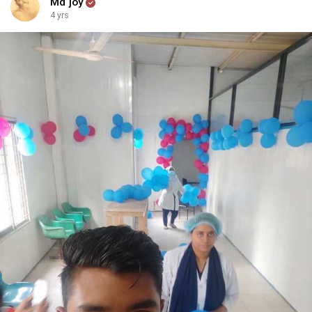
Md joy
4 yrs