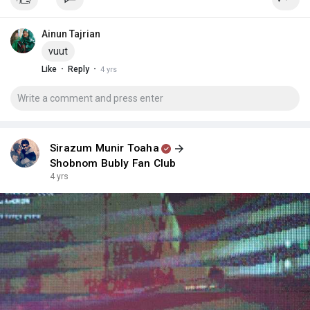
Ainun Tajrian
vuut
·
·
Like
Reply
4 yrs
Sirazum Munir Toaha
Shobnom Bubly Fan Club
4 yrs