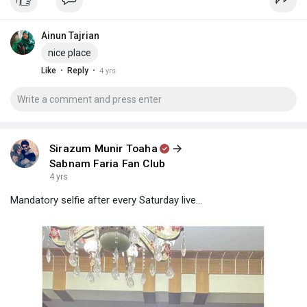
Ainun Tajrian
nice place
·
·
Like
Reply
4 yrs
Sirazum Munir Toaha
Sabnam Faria Fan Club
4 yrs
Mandatory selfie after every Saturday live…