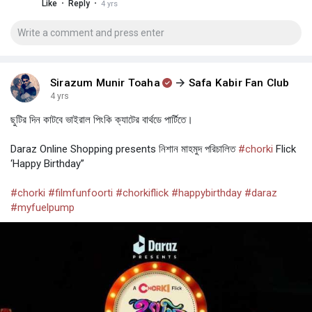
·
·
Like
Reply
4 yrs
Sirazum Munir Toaha
Safa Kabir Fan Club
4 yrs
ছুটির দিন কাটবে ভাইরাল পিংকি ক্যাটের বার্থডে পার্টিতে।
Daraz Online Shopping presents নিশান মাহমুদ পরিচালিত
#chorki
Flick
‘Happy Birthday”
#chorki
#filmfunfoorti
#chorkiflick
#happybirthday
#daraz
#myfuelpump