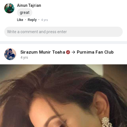
Ainun Tajrian
great
·
·
Like
Reply
4 yrs
Sirazum Munir Toaha
Purnima Fan Club
4 yrs