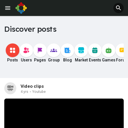
Discover posts
Posts
Users
Pages
Group
Blog
Market
Events
Games
Foru
Video clips
4 yrs
·
Youtube