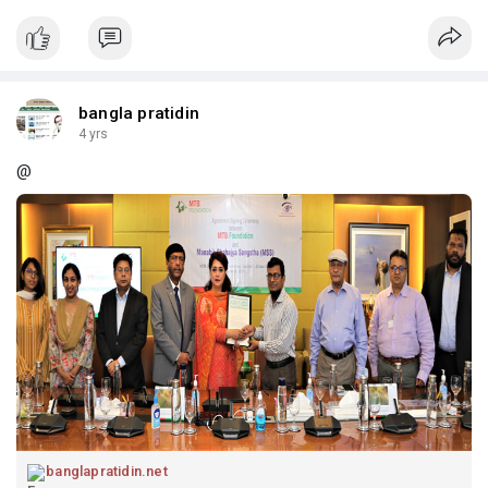
bangla pratidin
4 yrs
@
banglapratidin.net