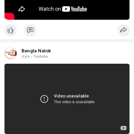
Bangla Natok
4 yrs
·
Youtube