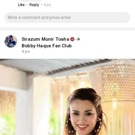
·
·
Like
Reply
4 yrs
Sirazum Munir Toaha
Bobby Haque Fan Club
4 yrs