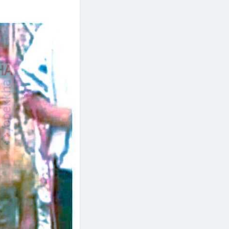
েট-টুগেদারের বিল দিবেন।
ু সেই অপরিচিত মানুষগুলোই।