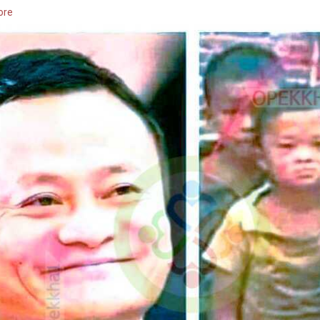
া আপনাকে ব্যতিত অন্যত্রে পন্য কিনে ঠকতেও দ্বিধা করবে না‼️
ore
া সময় আসবে, যখন আপনি আপনার পরিশ্রমের ফল পাবেন। হয়ত একটা ফ্যামিলি ডিনারের সবার গ
ই টেবিলটায় আপনার সব বন্ধু-বান্ধব, কাছের মানুষজন সবাই সেদিন উপস্থিত আছেন। নেই শুধ
াকে বিশ্বাস করেছিলো।💞