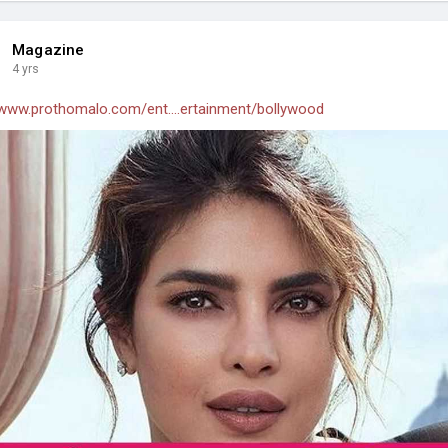
Magazine
4 yrs
/www.prothomalo.com/ent....ertainment/bollywood