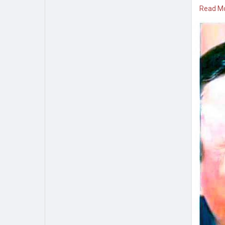
এমনকি তার
Read M
এরপর একট
দেখবেন সে
যারা আপন