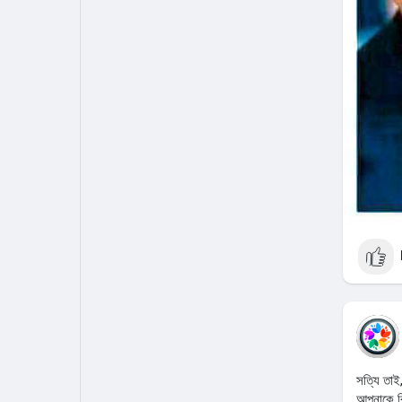
সত্যি তাই
আপনাকে বি