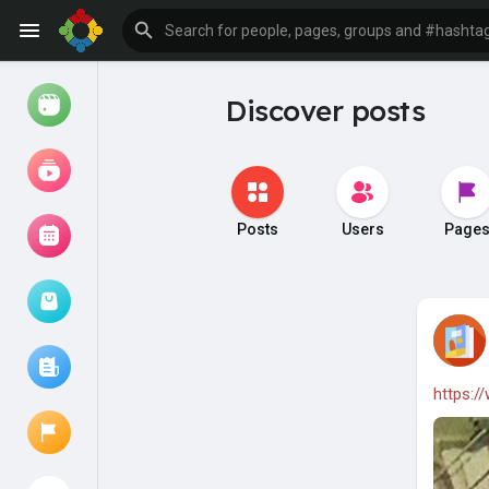
Discover posts
Watch
Reels
Movies
Posts
Users
Page
Browse Events
My events
https:/
Browse articles