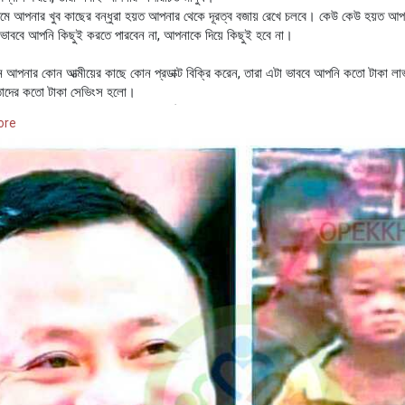
রথমে আপনার খুব কাছের বন্ধুরা হয়ত আপনার থেকে দূরত্ব বজায় রেখে চলবে। কেউ কেউ হয়ত আপনা
ভাববে আপনি কিছুই করতে পারবেন না, আপনাকে দিয়ে কিছুই হবে না।
আপনার কোন আত্মীয়ের কাছে কোন প্রডাক্ট বিক্রি করেন, তারা এটা ভাববে আপনি কতো টাকা লাভ
 তাদের কতো টাকা সেভিংস হলো।
া আপনাকে ব্যতিত অন্যত্রে পন্য কিনে ঠকতেও দ্বিধা করবে না‼️
ore
া সময় আসবে, যখন আপনি আপনার পরিশ্রমের ফল পাবেন। হয়ত একটা ফ্যামিলি ডিনারের সবার গ
ই টেবিলটায় আপনার সব বন্ধু-বান্ধব, কাছের মানুষজন সবাই সেদিন উপস্থিত আছেন। নেই শুধ
াকে বিশ্বাস করেছিলো।💞