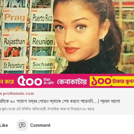
.prothomalo.com
ধ্যমিকে ৯০ শতাংশ নম্বর পেয়েও স্নাতক শেষ করতে পারেননি... | প্রথম আলো
র জন্ম নেওয়া এই বলিউড অভিনেত্রী ঐশ্বরিয়া আজ পা দিয়েছেন ৪৯ বছরে
Like
Comment