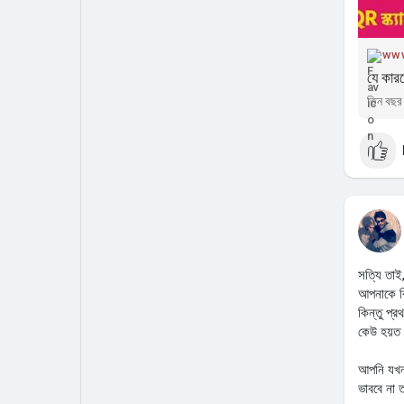
www
যে কার
তিন বছর 
সত্যি তাই
আপনাকে বি
কিন্তু প্
কেউ হয়ত 
আপনি যখন 
ভাববে না