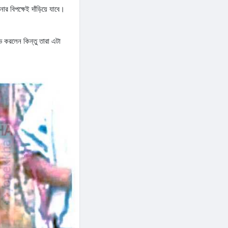
র বিপক্ষেই দাঁড়িয়ে যাবে।
 করলেন কিন্তু তারা এটা
েট-টুগেদারের বিল দিবেন।
ু সেই অপরিচিত মানুষগুলোই।