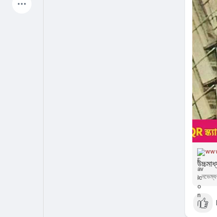
Latest Products
My Pages
Liked Pages
Forum
Explore
Popular Posts
Games
www
উচ্চমা
Jobs
Offers
১ নভেম্ব