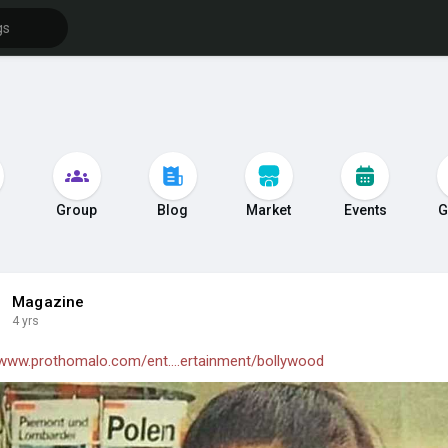
s
Group
Blog
Market
Events
G
Magazine
4 yrs
/www.prothomalo.com/ent....ertainment/bollywood