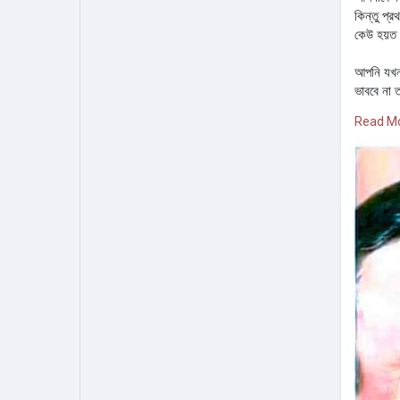
কিন্তু প্
কেউ হয়ত 
আপনি যখন 
ভাববে না
এমনকি তার
Read M
এরপর একট
দেখবেন সে
যারা আপন