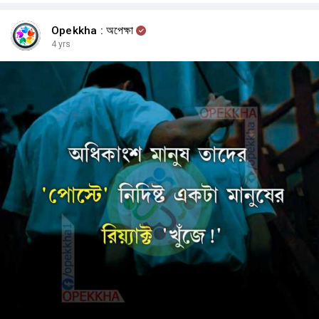
Opekkha : অপেক্ষা
4 yrs