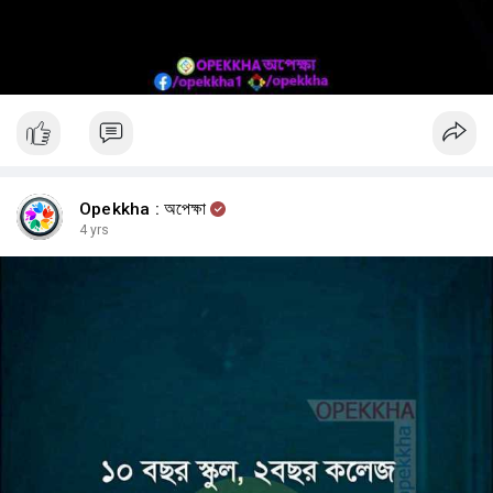
Opekkha : অপেক্ষা
4 yrs