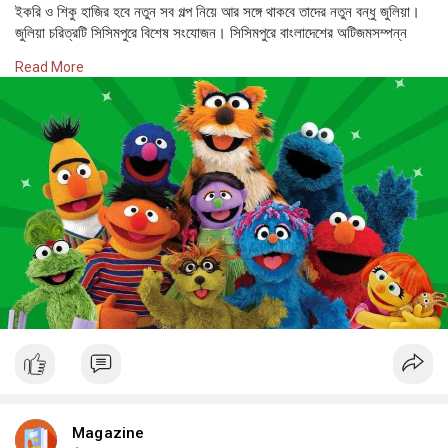
ইকরি ও শিকু হাজির হবে নতুন সব গল্প নিয়ে আর সঙ্গে থাকবে তাদের নতুন বন্ধু জুলিয়া।
জুলিয়া চরিত্রটি সিসিমপুরে বিশেষ সংযোজন। সিসিমপুরে বাংলাদেশের অটিজমসম্পন্ন
শিশুদের প্রতিনিধিত্ব করবে জুলিয়া।
Read More
ইউএসএআইডি/বাংলাদেশের আর্থিক সহযোগিতায় নির্মিত নতুন এই সিজন আগামী ৩
ফেব্রুয়ারি থেকে দেখা যাবে দুরন্ত টেলিভিশনের পর্দায়। এক সংবাদ বিজ্ঞপ্তিতে জানানো
হয়েছে, সবাইকে অন্তর্ভুক্তকরণ এবং নিজের প্রতি যত্নশীল হওয়া—বিষয় দুটিকে বিশেষ
গুরুত্ব দিয়ে সাজানো হয়েছে সিসিমপুরের ১৫তম মৌসুম।
এ ছাড়া মজার মজার গল্পের মাধ্যমে প্রাক্‌-গণিত, প্রাক্‌-পঠন, অটিজম, পুষ্টিকর খাবারের
গুরুত্ব, বিশ্লেষণী চিন্তাভাবনা, জেন্ডারবিষয়ক প্রচলিত সংস্কারকে জয় করা এবং ভিন্ন
ভিন্ন ভাবপ্রকাশের উপায়কে সম্মান দেখানোর মতো বিষয়গুলোকে তুলে ধরা হবে। থাকবে
গণিত, স্বাস্থ্য সুরক্ষা ও বিজ্ঞান নিয়ে দারুণ সব অ্যানিমেশন। আর শিশুদের নিয়ে লাইভ
অ্যাকশন ফিল্ম। এ ছাড়া ‘ইকরির সাথে বর্ণ চেনা’ ও ‘টুকটুকির সাথে সংখ্যা চেনা’র প্রতিটি
পর্বে ইকরি একটি করে বর্ণ ও টুকটুকি একটি করে সংখ্যা চেনাবে।
আজ সোমবার সিসিমপুরের সিজন-১৫–এর আনুষ্ঠানিক উদ্বোধন করেন প্রাথমিক শিক্ষা
অধিদপ্তরের মহাপরিচালক শাহ রেজওয়ান হায়াত ও অনুষ্ঠানের অতিথি ইউএসএআইডির
মিশন ডিরেক্টর ক্যাথরিন ডেভিস স্টিভেন্স।
রাজধানীর আগারগাঁওয়ের ফিল্ম আর্কাইভ মিলনায়তনে অনুষ্ঠিত নতুন সিজনের উদ্বোধনী
আয়োজনে বিশেষ অতিথি হিসেবে উপস্থিত ছিলেন প্রাথমিক শিক্ষা অধিদপ্তরের পরিচালক
Magazine