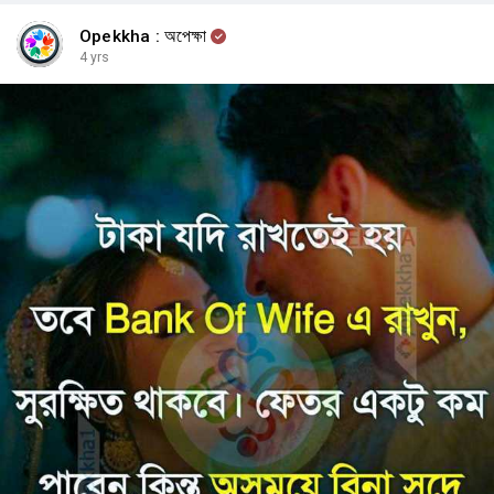
প্রায় ৬২ কোটি আয় করেছে। সব বিতর্ক, বর্জনের আহ্বানকে তুড়ি মেরে উড়িয়ে ‘পাঠান’
ক্রমে ছুটেই চলেছে। শাহরুখকে অ্যাকশন হিরোর অবতারে দেখে সিনেমাপ্রেমীরা উন্মাদনায়
Opekkha : অপেক্ষা
ভাসছে।
4 yrs
‘পাঠান’ যশরাজ ফিল্মসের ‘স্পাই ইউনিভার্স’-এর চতুর্থ ছবি। শাহরুখ-দীপিকা পাড়ুকোনের
দুরন্ত রসায়ন, জমজমাট অ্যাকশন আর সংগীত এ ছবির অন্যতম মূল আকর্ষণ। ‘জিম’-এর
মতো ভয়ংকর খলনায়কের ভূমিকায় জন আব্রাহাম সবার নজর কেড়েছেন।
২৫ জানুয়ারি ছবিটি হিন্দি ছাড়া তামিল, তেলেগু ভাষায় মুক্তি পেয়েছে। ‘পাঠান’ জ্বরে শুধু
সাধারণ মানুষ নয়, বিটাউন তারকা, রাজনীতিবিদেরাও আক্রান্ত। ছবিটি আগামী দিনে আরও
অনেক হিসাব-নিকাশ উল্টে দেবে বলে অনেকের ধারণা।
Source: প্রথম আলো