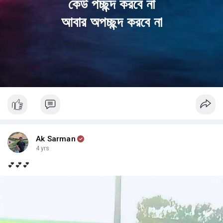
কেউ পচ্ছন্দ করবে না
আবার অপচ্ছন্দ করবে না
Ak Sarman
4 yrs
💕💕💕