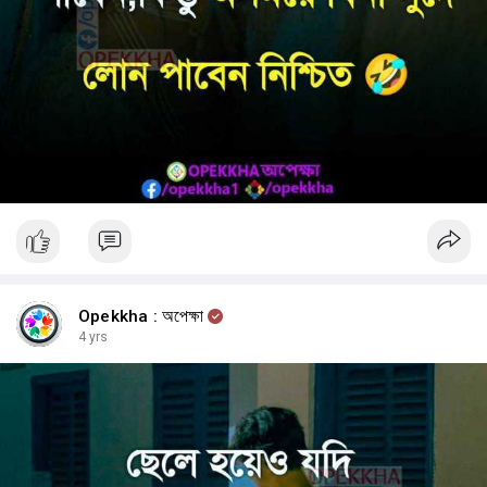
Opekkha : অপেক্ষা
4 yrs